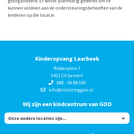
georganiseerd. Er wordt planmatig gewerkt om te
kunnen voldoen aan de ondersteuningsbehoeften van de
kinderen op die locatie.
Kinderopvang Laarbeek
Ridderplein 7
5421 CV Gemert
088 - 00 88 500
info@stichtinggoo.nl
Wij zijn een kindcentrum van GOO