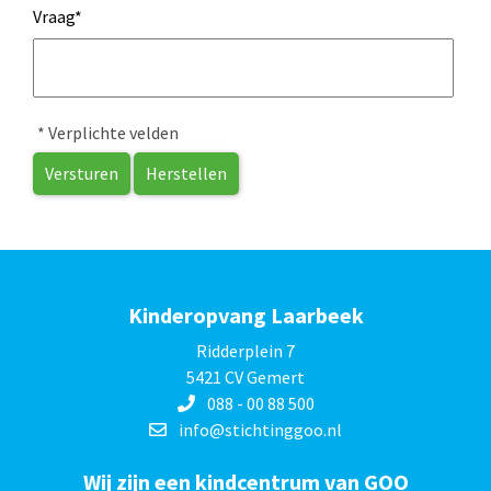
Vraag
*
* Verplichte velden
Versturen
Herstellen
Kinderopvang Laarbeek
Ridderplein 7
5421 CV Gemert
088 - 00 88 500
info@stichtinggoo.nl
Wij zijn een kindcentrum van GOO