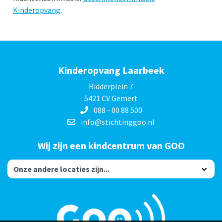
Kinderopvang
.
Kinderopvang Laarbeek
Ridderplein 7
5421 CV Gemert
088 - 00 88 500
info@stichtinggoo.nl
Wij zijn een kindcentrum van GOO