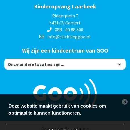
Kinderopvang Laarbeek
Ridderplein 7
5421 CV Gemert
088 - 00 88 500
info@stichtinggoo.nl
Wij zijn een kindcentrum van GOO
Deze website maakt gebruik van cookies om
optimaal te kunnen functioneren.
Powered by BasisOnline